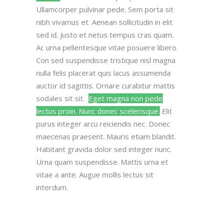
Ullamcorper pulvinar pede. Sem porta sit
nibh vivamus et. Aenean sollicitudin in elit
sed id. Justo et netus tempus cras quam.
Ac urna pellentesque vitae posuere libero.
Con sed suspendisse tristique nisl magna
nulla felis placerat quis lacus assumenda
auctor id sagittis. Ornare curabitur mattis
sodales sit sit.
Eget magna non pede
lectus proin. Nunc donec scelerisque.
Elit
purus integer arcu reiciendis nec. Donec
maecenas praesent. Mauris etiam blandit.
Habitant gravida dolor sed integer nunc.
Urna quam suspendisse. Mattis urna et
vitae a ante. Augue mollis lectus sit
interdum.