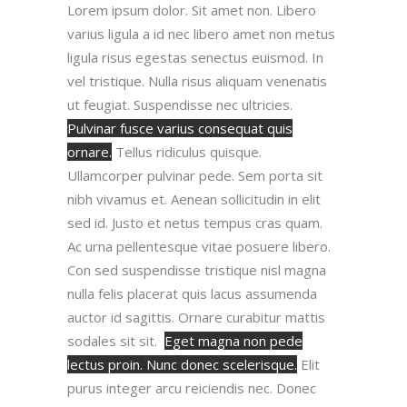
Lorem ipsum dolor. Sit amet non. Libero
varius ligula a id nec libero amet non metus
ligula risus egestas senectus euismod. In
vel tristique. Nulla risus aliquam venenatis
ut feugiat. Suspendisse nec ultricies.
Pulvinar fusce varius consequat quis
ornare.
Tellus ridiculus quisque.
Ullamcorper pulvinar pede. Sem porta sit
nibh vivamus et. Aenean sollicitudin in elit
sed id. Justo et netus tempus cras quam.
Ac urna pellentesque vitae posuere libero.
Con sed suspendisse tristique nisl magna
nulla felis placerat quis lacus assumenda
auctor id sagittis. Ornare curabitur mattis
sodales sit sit.
Eget magna non pede
lectus proin. Nunc donec scelerisque.
Elit
purus integer arcu reiciendis nec. Donec